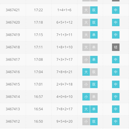
3467421
17:22
1+4+1=6
大
双
中
3467420
17:18
6+5+1=12
大
双
中
3467419
17:15
7+1+3=11
大
单
中
3467418
17:11
1+8+1=10
大
单
错
3467417
17:08
7+3+7=17
小
单
中
3467416
17:04
7+8+6=21
大
双
中
3467415
17:01
2+9+7=18
小
双
中
3467414
16:57
4+0+6=10
小
单
中
3467413
16:54
7+8+2=17
大
单
中
3467412
16:50
9+5+6=20
小
双
中