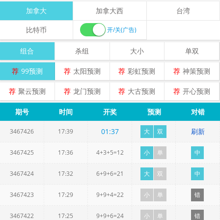
加拿大
加拿大西
台湾
比特币
开/关(广告)
组合
杀组
大小
单双
荐
99预测
荐
太阳预测
荐
彩虹预测
荐
神策预测
荐
聚云预测
荐
龙门预测
荐
大古预测
荐
开心预测
期号
时间
开奖
预测
对错
01
:
37
刷新
3467426
17:39
大
双
3467425
17:36
4+3+5=12
小
单
中
3467424
17:32
6+9+6=21
大
双
中
3467423
17:29
9+9+4=22
小
单
错
3467422
17:25
9+9+6=24
小
单
错