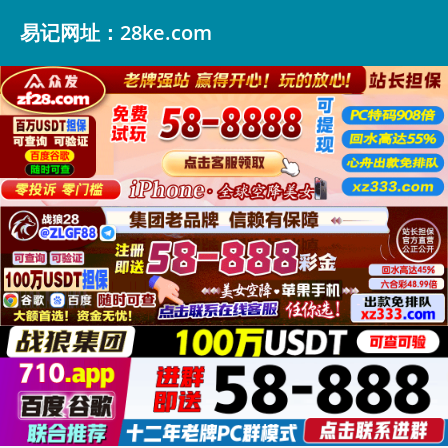
易记网址：28ke.com