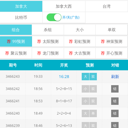
加拿大
加拿大西
台湾
比特币
开/关(广告)
组合
杀组
大小
单双
荐
99预测
荐
太阳预测
荐
彩虹预测
荐
神策预测
荐
聚云预测
荐
龙门预测
荐
大古预测
荐
开心预测
期号
时间
开奖
预测
对错
16
:
28
刷新
3466243
19:33
大
双
3466242
18:56
5+2+8=15
小
双
错
3466241
18:53
8+1+8=17
小
双
错
3466240
18:49
2+2+0=4
大
单
错
3466239
18:46
5+2+6=13
大
双
错