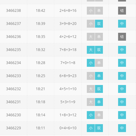
3466238
18:42
2+6+8=16
小
单
错
3466237
18:39
3+9+8=20
小
双
中
3466236
18:35
4+2+6=12
大
单
错
3466235
18:32
7+8+3=18
大
双
中
3466234
18:28
7+0+1=8
小
单
中
3466233
18:25
6+8+9=23
小
单
中
3466232
18:21
4+5+1=10
大
双
中
3466231
18:18
5+3+1=9
大
单
中
3466230
18:14
1+8+3=12
小
单
中
3466229
18:11
0+4+6=10
小
双
中